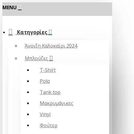
MENU
Κατηγορίες
Άνοιξη Καλοκαίρι 2024
Μπλούζες
T-Shirt
Polo
Tank top
Μακρυμάνικες
Vinyl
Φούτερ