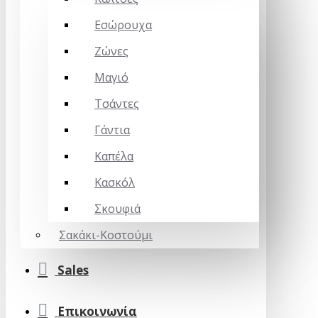
Εσώρουχα
Ζώνες
Μαγιό
Τσάντες
Γάντια
Καπέλα
Κασκόλ
Σκουφιά
Σακάκι-Κοστούμι
Sales
Επικοινωνία