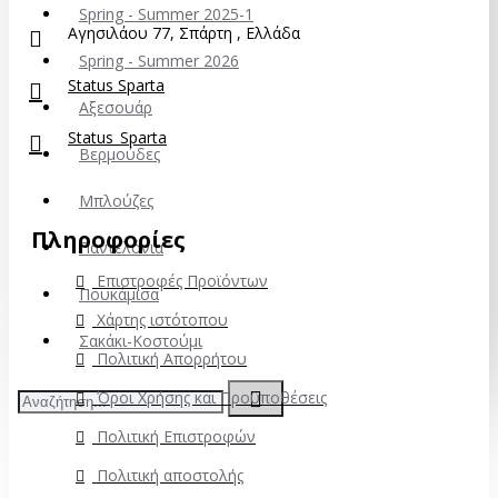
Spring - Summer 2025-1
Αγησιλάου 77, Σπάρτη , Ελλάδα
Spring - Summer 2026
Status Sparta
Αξεσουάρ
Status_Sparta
Βερμούδες
Μπλούζες
Πληροφορίες
Παντελόνια
Επιστροφές Προϊόντων
Πουκάμισα
Χάρτης ιστότοπου
Σακάκι-Κοστούμι
Πολιτική Απορρήτου
Όροι Χρήσης και Προϋποθέσεις
Πολιτική Επιστροφών
Πολιτική αποστολής