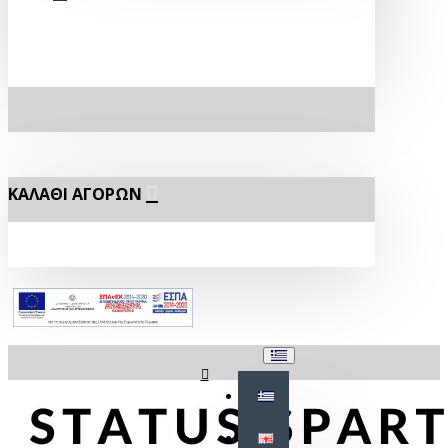
ΚΑΛΆΘΙ ΑΓΟΡΏΝ
Σύνδεση
Εγγραφή