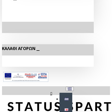
ΚΑΛΆΘΙ ΑΓΟΡΏΝ
Σύνδεση
Εγγραφή