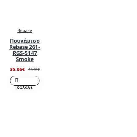
Rebase
Πουκάμισο
Rebase 261-
RGS-5147
Smoke
35.96€
44.95€
Καλάθι