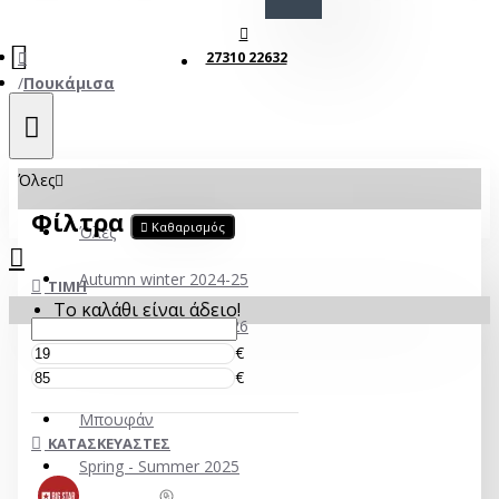
27310 22632
Πουκάμισα
Όλες
Φίλτρα
Καθαρισμός
Όλες
Autumn winter 2024-25
ΤΙΜΉ
Το καλάθι είναι άδειο!
Autumn winter 2025-26
€
ECO
€
Mπουφάν
ΚΑΤΑΣΚΕΥΑΣΤΈΣ
Spring - Summer 2025