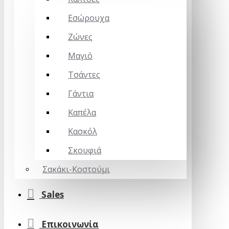
Εσώρουχα
Ζώνες
Μαγιό
Τσάντες
Γάντια
Καπέλα
Κασκόλ
Σκουφιά
Σακάκι-Κοστούμι
Sales
Επικοινωνία