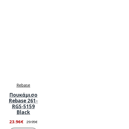
Rebase
Πουκάμισο
Rebase 261-
RGS-5159
Black
23.96€
29.95€