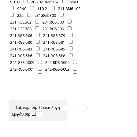
9-100
20-202.BM60.82
59A1
99N0
110-2
211.BM61.02
222
231.RGS.300
231.RGS.302
231.RGS.303
231.RGS.308
231.RGS.309
241-RGS-506
241-RGS-579
241-RGS-580
241-RGS-581
241-RGS-583
241-RGS-585
241-RGS-586
241-RGS-588
242-GRS-5009
242-RDS-5000
242-RGS-5001
242-RGS-5002
242-RGS-5003
242-RGS-5005
242-RGS-5007
251-RGS-5043
251-RGS-5044
251-RGS-5061
251-RGS-5061B
251-RGS-5069
251-RGS-5080
251.RGS-5056
Ταξινόμηση:
251.RGS-5056B
251.RGS-5057
Εμφάνιση:
251.RGS-5063
251RGS-5068
252-GRS-5099
252-RFS-5100
252-RFS-5136
252-RGS-5096
252-RGS-5097
252-RGS-5098