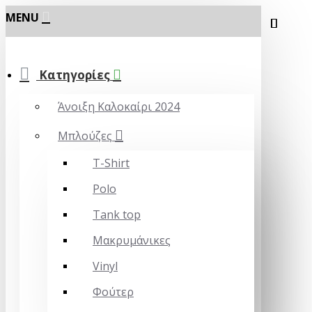
MENU
Κατηγορίες
Άνοιξη Καλοκαίρι 2024
Μπλούζες
T-Shirt
Polo
Tank top
Μακρυμάνικες
Vinyl
Φούτερ