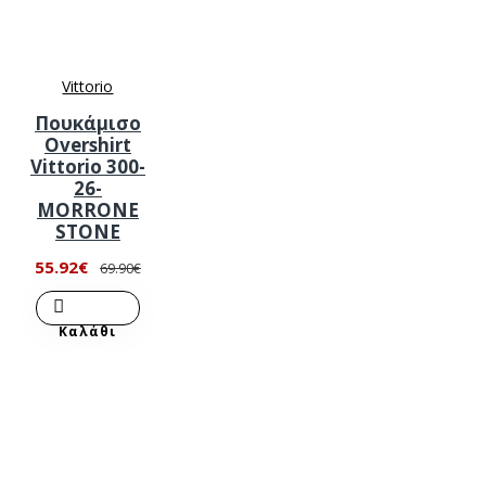
Vittorio
Πουκάμισο
Overshirt
Vittorio 300-
26-
MORRONE
STONE
55.92€
69.90€
Καλάθι