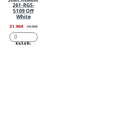
261-RGS-
5109 Off
White
31.96€
39.95€
Καλάθι