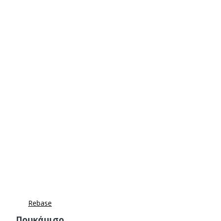
Rebase
Πουκάμισο