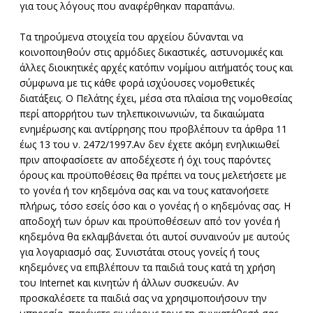
για τους λόγους που αναφέρθηκαν παραπάνω.
Τα τηρούμενα στοιχεία του αρχείου δύνανται να
κοινοποιηθούν στις αρμόδιες δικαστικές, αστυνομικές και
άλλες διοικητικές αρχές κατόπιν νομίμου αιτήματός τους και
σύμφωνα με τις κάθε φορά ισχύουσες νομοθετικές
διατάξεις. Ο Πελάτης έχει, μέσα στα πλαίσια της νομοθεσίας
περί απορρήτου των τηλεπικοινωνιών, τα δικαιώματα
ενημέρωσης και αντίρρησης που προβλέπουν τα άρθρα 11
έως 13 του ν. 2472/1997.Αν δεν έχετε ακόμη ενηλικιωθεί
πριν αποφασίσετε αν αποδέχεστε ή όχι τους παρόντες
όρους και προϋποθέσεις θα πρέπει να τους μελετήσετε με
το γονέα ή τον κηδεμόνα σας και να τους κατανοήσετε
πλήρως, τόσο εσείς όσο και ο γονέας ή ο κηδεμόνας σας. Η
αποδοχή των όρων και προϋποθέσεων από τον γονέα ή
κηδεμόνα θα εκλαμβάνεται ότι αυτοί συναινούν με αυτούς
για λογαριασμό σας. Συνιστάται στους γονείς ή τους
κηδεμόνες να επιβλέπουν τα παιδιά τους κατά τη χρήση
του Internet και κινητών ή άλλων συσκευών. Αν
προσκαλέσετε τα παιδιά σας να χρησιμοποιήσουν την