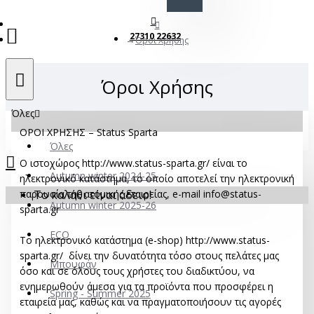
27310 22632
Όροι Χρήσης
Όροι Χρήσης
Όλες
ΟΡΟΙ ΧΡΗΣΗΣ – Status Sparta
Όλες
Ο ιστοχώρος http://www.status-sparta.gr/ είναι το
Autumn winter 2024-25
ηλεκτρονικό κατάστημα, το οποίο αποτελεί την ηλεκτρονική
παρουσία της ατομικής εταιρείας, e-mail info@status-
Το καλάθι είναι άδειο!
Autumn winter 2025-26
sparta.gr
ECO
Το ηλεκτρονικό κατάστημα (e-shop) http://www.status-
sparta.gr/ δίνει την δυνατότητα τόσο στους πελάτες μας
Mπουφάν
όσο και σε όλους τους χρήστες του διαδικτύου, να
ενημερωθούν άμεσα για τα προϊόντα που προσφέρει η
Spring - Summer 2025
εταιρεία μας, καθώς και να πραγματοποιήσουν τις αγορές