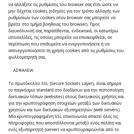
να αλλάξετε τις ρυθμίσεις του browser σας έτσι ώστε να
μην δέχεται cookies (οδηγίες για τον τρόπο αλλαγής των
ρυθμίσεων των cookies στον browser σας μπορείτε να
βρείτε στο τμήμα βοήθειας του browser). Προς
διευκόλυνσή σας παρατίθενται, ενδεικτικά, οι κατωτέρω
ιστοσελίδες, τις οποίες μπορείτε να επισκεφθείτε, σε
περίπτωση που επιθυμείτε να ενεργοποιήσετε ή να
απενεργοποιήσετε τη χρήση cookies από τις ρυθμίσεις του
φυλλομετρητή σας.
ΑΣΦΑΛΕΙΑ
Το πρωτόκολλο SSL (Secure Sockets Layer), είναι σήμερα
το παγκόσμιο standard στο διαδίκτυο για την πιστοποίηση
δικτυακών τόπων (websites) στους δικτυακούς χρήστες και
για την κρυπτογράφηση στοιχείων μεταξύ των δικτυακών
χρηστών και των δικτυακών εξυπηρετητών (web servers).
Μία κρυπτογραφημένη SSL επικοινωνία απαιτεί όλες τις
πληροφορίες που αποστέλλονται μεταξύ ενός πελάτη και
ενός εξυπηρετητή (server) να κρυπτογραφούνται από το