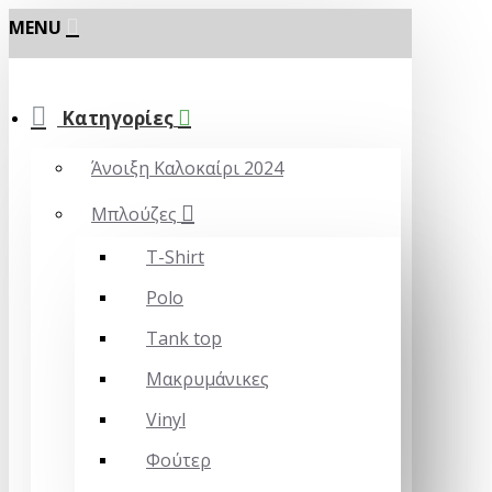
MENU
Κατηγορίες
Άνοιξη Καλοκαίρι 2024
Μπλούζες
T-Shirt
Polo
Tank top
Μακρυμάνικες
Vinyl
Φούτερ