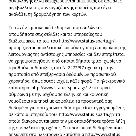
συναλλαγής αλλά καταχωρούνται απευθείας σε ασφαλές
περιβάλλον της συνεργαζόμενης εταιρείας που έχει
αναλάβει τη δρομολόγηση των καρτών.
Τα τυχόν προσωπικά δεδομένα που δηλώνετε
οπουδήποτε στις σελίδες και τις υπηρεσίες του
διαδικτυακού τόπου του http://www.status-sparta.gr/
προορίζονται αποκλειστικά και μόνο για τη διασφάλιση της
λειτουργίας της αντίστοιχης υπηρεσίας και δεν επιτρέπεται
να χρησιμοποιηθούν από οποιονδήποτε τρίτο, χωρίς να
τηρηθούν οι διατάξεις του Ν. 2472/97 σχετικά με την
προστασία από επεξεργασία δεδομένων προσωπικού
χαρακτήρα, όπως αυτός ισχύει κάθε φορά. Το ηλεκτρονικό
κατάστημα http://www.status-sparta.gr/ λειτουργεί
σύμφωνα με την ισχύουσα ελληνική και κοινοτική
νομοθεσία και τηρεί με ασφάλεια τα προσωπικά σας
δεδομένα για όσο χρονικό διάστημα είστε εγγεγραμμένος
σε κάποια υπηρεσία του http://www.status-sparta.gr/ τα
οποία διαγράφονται μετά την με οποιοδήποτε τρόπο λήξη
της συναλλακτικής σχέσης. Τα προσωπικά δεδομένα που
δηλώνετε στο ηλεκτρονικό κατάστημα http://www.status-