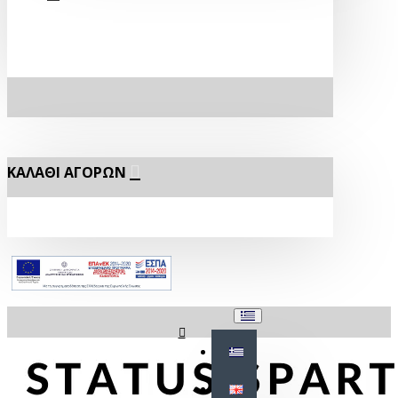
ΚΑΛΆΘΙ ΑΓΟΡΏΝ
Σύνδεση
Εγγραφή