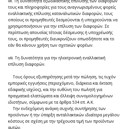
vii. Τη δυνατότητα εξωδικαστικής επίλυσης των διαφορών
τους και πληροφορίες για τους αναγνωρισμένους φορείς
εναλλακτικής επίλυσης καταναλωτικών διαφορών, τους
οποίους οι προμηθευτές δεσμεύονται ή υποχρεούνται να
χρησιμοποιήσουν για την επίλυση των διαφορών. Σε
περίπτωση απουσίας τέτοιας δέσμευσης ή υποχρέωσής
τους, οι προμηθευτές διευκρινίζουν οπωσδήποτε και το
εάν θα κάνουν χρήση των σχετικών φορέων.
viii. Τη δυνατότητα για την ηλεκτρονική εναλλακτική
επίλυση διαφορών.
Τους όρους εξυπηρέτησης μετά την πώληση, τις τυχόν
εμπορικές εγγυήσεις (περιεχόμενο, διάρκεια και έκταση
εδαφικής ισχύος), και την ευθύνη του πωλητή για
πραγματικά ελαττώματα και έλλειψη συνομολογημένων
ιδιοτήτων, σύμφωνα με τα άρθρα 534 επ. Α.Κ.
Την ενδεχόμενη ανάγκη συχνής συντήρησης των
προϊόντων ή την ύπαρξη ανταλλακτικών ιδιαίτερα μεγάλου
κόστους σε σχέση με την τρέχουσα τιμή των προϊόντων
αυτών.