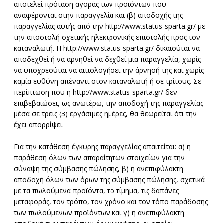
αποτελεί πρόταση αγοράς των προϊόντων που
αναφέρονται στην παραγγελία και (β) αποδοχής της
παραγγελίας αυτής από την http://www.status-sparta.gr/ με
την αποστολή σχετικής ηλεκτρονικής επιστολής προς τον
καταναλωτή. Η http://www.status-sparta.gr/ δικαιούται να
αποδεχθεί ή να αρνηθεί να δεχθεί μια παραγγελία, χωρίς
να υποχρεούται να αιτιολογήσει την άρνησή της και χωρίς
καμία ευθύνη απέναντι στον καταναλωτή ή σε τρίτους. Σε
περίπτωση που η http://www.status-sparta.gr/ δεν
επιβεβαιώσει, ως ανωτέρω, την αποδοχή της παραγγελίας
μέσα σε τρεις (3) εργάσιμες ημέρες, θα θεωρείται ότι την
έχει απορρίψει.
Για την κατάθεση έγκυρης παραγγελίας απαιτείται: α) η
παράθεση όλων των απαραίτητων στοιχείων για την
σύναψη της σύμβασης πώλησης, β) η ανεπιφύλακτη
αποδοχή όλων των όρων της σύμβασης πώλησης, σχετικά
με τα πωλούμενα προϊόντα, το τίμημα, τις δαπάνες
μεταφοράς, τον τρόπο, τον χρόνο και τον τόπο παράδοσης
των πωλούμενων προϊόντων και γ) η ανεπιφύλακτη