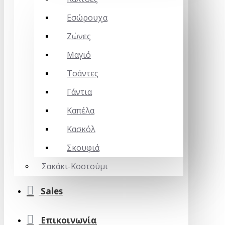
Εσώρουχα
Ζώνες
Μαγιό
Τσάντες
Γάντια
Καπέλα
Κασκόλ
Σκουφιά
Σακάκι-Κοστούμι
Sales
Επικοινωνία