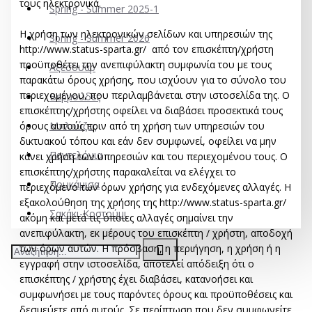
τους ηλεκτρονικά.
Spring - Summer 2025-1
Η χρήση των ηλεκτρονικών σελίδων και υπηρεσιών της
Spring - Summer 2026
http://www.status-sparta.gr/ από τον επισκέπτη/χρήστη
προϋποθέτει την ανεπιφύλακτη συμφωνία του με τους
Αξεσουάρ
παρακάτω όρους χρήσης, που ισχύουν για το σύνολο του
περιεχομένου, που περιλαμβάνεται στην ιστοσελίδα της. O
Βερμούδες
επισκέπτης/χρήστης οφείλει να διαβάσει προσεκτικά τους
όρους αυτούς πριν από τη χρήση των υπηρεσιών του
Μπλούζες
δικτυακού τόπου και εάν δεν συμφωνεί, οφείλει να μην
Παντελόνια
κάνει χρήση των υπηρεσιών και του περιεχομένου τους. Ο
επισκέπτης/χρήστης παρακαλείται να ελέγχει το
Πουκάμισα
περιεχόμενο των όρων χρήσης για ενδεχόμενες αλλαγές. Η
εξακολούθηση της χρήσης της http://www.status-sparta.gr/
Σακάκι-Κοστούμι
ακόμη και μετά τις όποιες αλλαγές σημαίνει την
ανεπιφύλακτη, εκ μέρους του επισκέπτη / χρήστη, αποδοχή
των όρων αυτών. Η πρόσβαση, η περιήγηση, η χρήση ή η
εγγραφή στην ιστοσελίδα, αποτελεί απόδειξη ότι ο
επισκέπτης / χρήστης έχει διαβάσει, κατανοήσει και
συμφωνήσει με τους παρόντες όρους και προϋποθέσεις και
δεσμεύετε από αυτούς. Σε περίπτωση που δεν συμφωνείτε