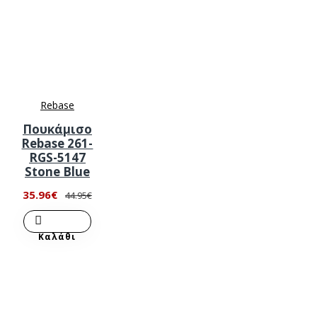
Rebase
Πουκάμισο
Rebase 261-
RGS-5147
Stone Blue
35.96€
44.95€
Καλάθι