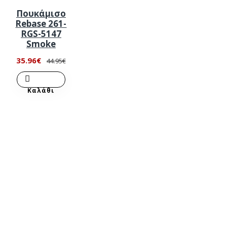
Πουκάμισο
Rebase 261-
RGS-5147
Smoke
35.96€
44.95€
Καλάθι