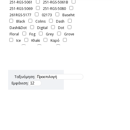
251-RGS-5061
251-RGS-5061B
251-RGS-5069
251-RGS-5080
261RGS-5177
02173
Basehit
Black
Colins
Dash
Dash&Dot
Digital
Dot
Floral
Fog
Grey
Grove
Ice
Khaki
Kαρό
Linen
Off
Olive
Paco
Pine
Rebase
Smoke
T-Shirt
Tessuti
White
Yellow
Κοντομάνικο
Λευκό
Μάο
Πουκάμισα
Ταξινόμηση:
Πουκάμισο
Χακί
Εμφάνιση: