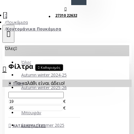
27310 22632
Πουκάμισα
Κοντομάνικα Πουκάμισα
Όλες
Όλες
Φίλτρα
Καθαρισμός
Autumn winter 2024-25
Το καλάθι είναι άδειο!
ΤΙΜΉ
Autumn winter 2025-26
ECO
€
€
Mπουφάν
Spring - Summer 2025
ΚΑΤΑΣΚΕΥΑΣΤΈΣ