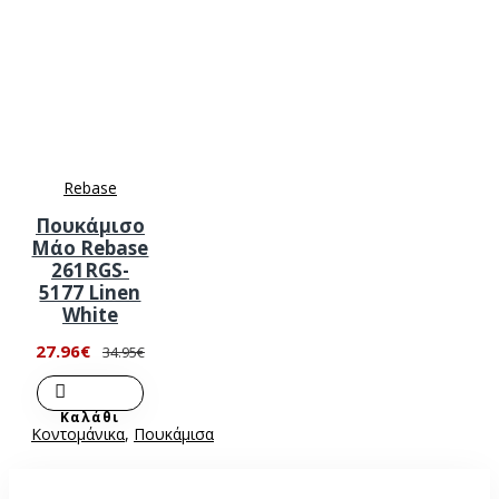
Rebase
Πουκάμισο
Μάο Rebase
261RGS-
5177 Linen
White
27.96€
34.95€
Καλάθι
Κοντομάνικα
,
Πουκάμισα