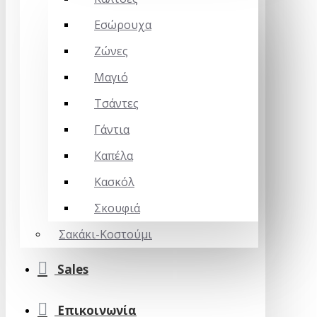
Εσώρουχα
Ζώνες
Μαγιό
Τσάντες
Γάντια
Καπέλα
Κασκόλ
Σκουφιά
Σακάκι-Κοστούμι
Sales
Επικοινωνία