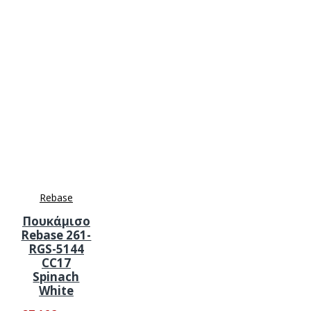
Rebase
Πουκάμισο
Rebase 261-
RGS-5144
CC17
Spinach
White