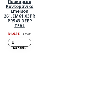
Πουκάμισο
Κοντομάνικο
Emerson
261.EM61.03PR
PR543 DEEP
TEAL
31.92€
39.90€
Καλάθι