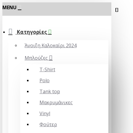
MENU
Κατηγορίες
Άνοιξη Καλοκαίρι 2024
Μπλούζες
T-Shirt
Polo
Tank top
Μακρυμάνικες
Vinyl
Φούτερ