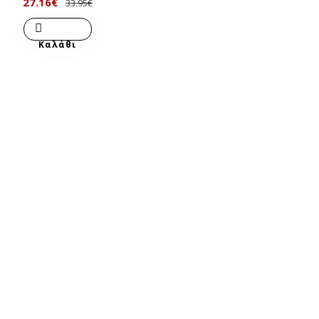
27.16€
33.95€
Καλάθι