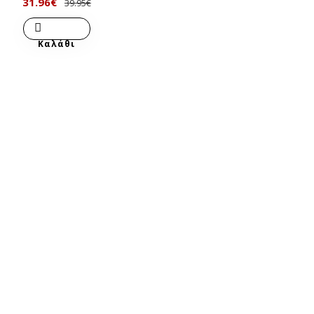
31.96€
39.95€
Καλάθι