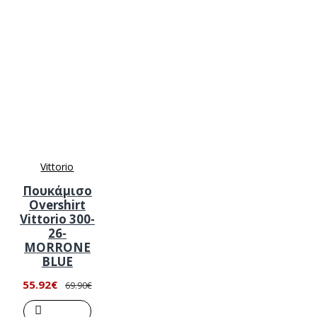
Vittorio
Πουκάμισο
Overshirt
Vittorio 300-
26-
MORRONE
BLUE
55.92€
69.90€