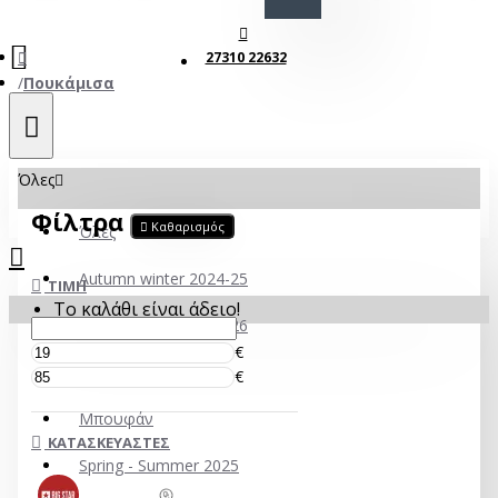
27310 22632
Πουκάμισα
Όλες
Φίλτρα
Καθαρισμός
Όλες
Autumn winter 2024-25
ΤΙΜΉ
Το καλάθι είναι άδειο!
Autumn winter 2025-26
€
ECO
€
Mπουφάν
ΚΑΤΑΣΚΕΥΑΣΤΈΣ
Spring - Summer 2025