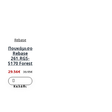
Rebase
Πουκάμισο
Rebase
261.RGS-
5170 Forest
29.56€
36.95€
Καλάθι