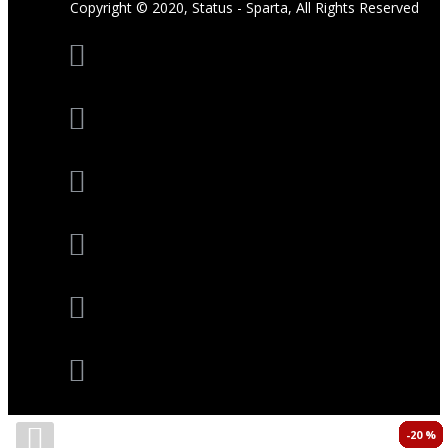
Copyright © 2020, Status - Sparta, All Rights Reserved
-20 %
-20 %
-20 %
-20 %
-20 %
-20 %
-20 %
-20 %
-20 %
-20 %
-20 %
-20 %