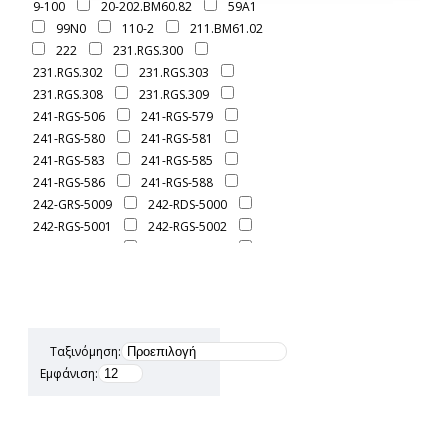
9-100
20-202.BM60.82
59A1
99N0
110-2
211.BM61.02
222
231.RGS.300
231.RGS.302
231.RGS.303
231.RGS.308
231.RGS.309
241-RGS-506
241-RGS-579
241-RGS-580
241-RGS-581
241-RGS-583
241-RGS-585
241-RGS-586
241-RGS-588
242-GRS-5009
242-RDS-5000
242-RGS-5001
242-RGS-5002
242-RGS-5003
242-RGS-5005
242-RGS-5007
251-RGS-5043
251-RGS-5044
251-RGS-5061
251-RGS-5061B
251-RGS-5069
251-RGS-5080
251.RGS-5056
Ταξινόμηση:
251.RGS-5056B
251.RGS-5057
Εμφάνιση:
251.RGS-5063
251RGS-5068
252-GRS-5099
252-RFS-5100
252-RFS-5136
252-RGS-5096
252-RGS-5097
252-RGS-5098