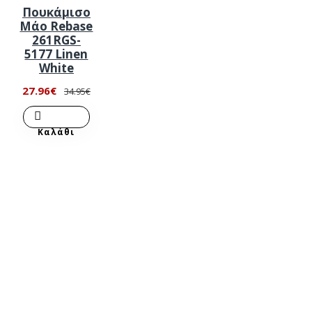
Πουκάμισο
Μάο Rebase
261RGS-
5177 Linen
White
27.96€
34.95€
Καλάθι