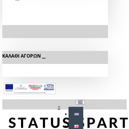
ΚΑΛΆΘΙ ΑΓΟΡΏΝ
Σύνδεση
Εγγραφή