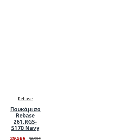
Rebase
Πουκάμισο
Rebase
261.RGS-
5170 Navy
29.56€
36.95€