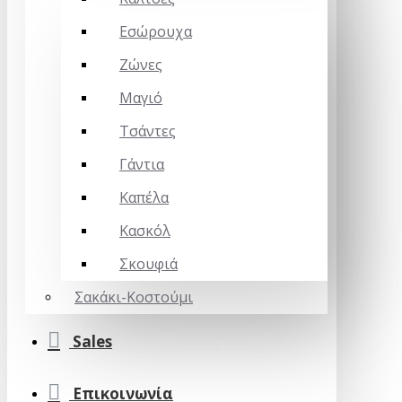
Εσώρουχα
Ζώνες
Μαγιό
Τσάντες
Γάντια
Καπέλα
Κασκόλ
Σκουφιά
Σακάκι-Κοστούμι
Sales
Επικοινωνία