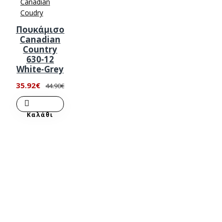
Canadian
Coudry
Πουκάμισο
Canadian
Country
630-12
White-Grey
35.92€
44.90€
Καλάθι