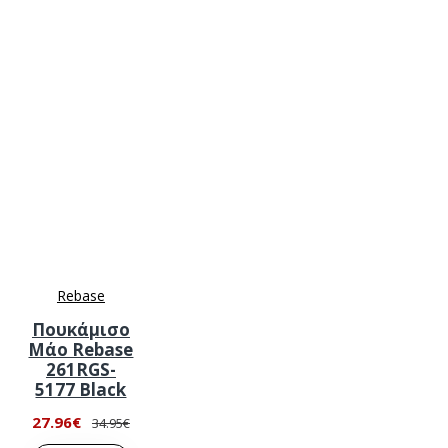
Rebase
Πουκάμισο
Μάο Rebase
261RGS-
5177 Black
27.96€
34.95€