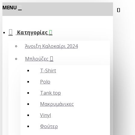
MENU
Κατηγορίες
Άνοιξη Καλοκαίρι 2024
Μπλούζες
T-Shirt
Polo
Tank top
Μακρυμάνικες
Vinyl
Φούτερ