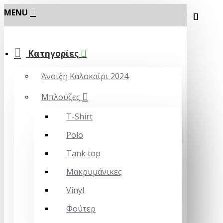
MENU
Κατηγορίες
Άνοιξη Καλοκαίρι 2024
Μπλούζες
T-Shirt
Polo
Tank top
Μακρυμάνικες
Vinyl
Φούτερ