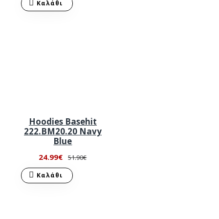
Καλάθι
Hoodies Basehit
222.BM20.20 Navy
Blue
24.99€
51.90€
Καλάθι