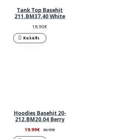
Tank Top Basehit
211.BM37.40 White
18.90€
Καλάθι
Hoodies Basehit 20-
212.BM20.04 Berry
19.99€
46.90€