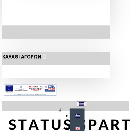
ΚΑΛΆΘΙ ΑΓΟΡΏΝ
Σύνδεση
Εγγραφή