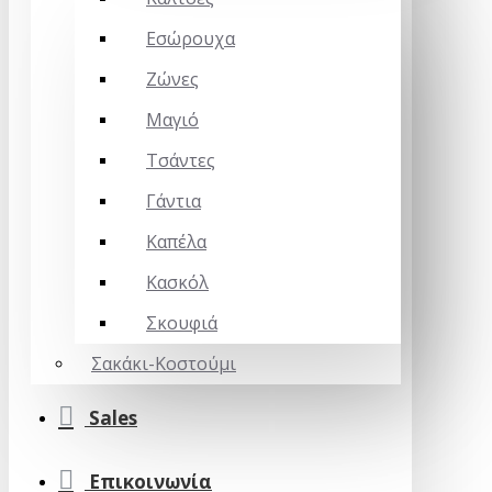
Εσώρουχα
Ζώνες
Μαγιό
Τσάντες
Γάντια
Καπέλα
Κασκόλ
Σκουφιά
Σακάκι-Κοστούμι
Sales
Επικοινωνία