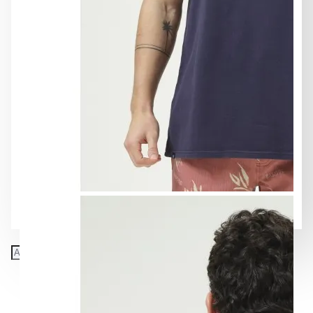
Spring - Summer 2025-1
Spring - Summer 2026
Αξεσουάρ
Βερμούδες
Μπλούζες
Παντελόνια
Πουκάμισα
Σακάκι-Κοστούμι