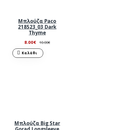
Μπλούζα Paco
218523_03 Dark
Thyme
8.00€
10.00€
Καλάθι
Μπλούζα Big Star
Gorad Longsleeve