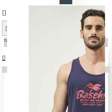
27310 22632
Όλες
Όλες
Autumn winter 2024-25
Το καλάθι είναι άδειο!
Autumn winter 2025-26
ECO
Mπουφάν
Spring - Summer 2025